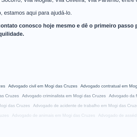
ocorro, Vila Mogilar, Vila Oliveira, Vila Partênio, entre 
o, estamos aqui para ajudá-lo.
contato conosco hoje mesmo e dê o primeiro passo 
quilidade.
zes
Advogado civil em Mogi das Cruzes
Advogado contratual em Mog
as Cruzes
Advogado criminalista em Mogi das Cruzes
Advogado da f
ogi das Cruzes
Advogado de acidente de trabalho em Mogi das Cruz
uzes
Advogado de animais em Mogi das Cruzes
Advogado de asséd
 das Cruzes
Advogado de autista em Mogi das Cruzes
Advogado de
Mogi das Cruzes
Advogado de cobrança em Mogi das Cruzes