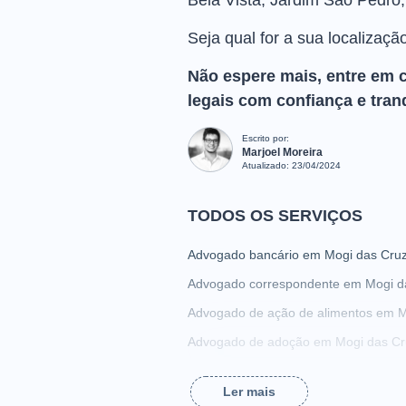
Bela Vista, Jardim São Pedro, S
Seja qual for a sua localizaçã
Não espere mais, entre em 
legais com confiança e tran
Escrito por:
Marjoel Moreira
Atualizado:
23/04/2024
TODOS OS SERVIÇOS
Advogado bancário em Mogi das Cru
Advogado correspondente em Mogi d
Advogado de ação de alimentos em M
Advogado de adoção em Mogi das Cr
Advogado de assédio sexual em Mogi
Ler mais
Advogado de busca e apreensão em 