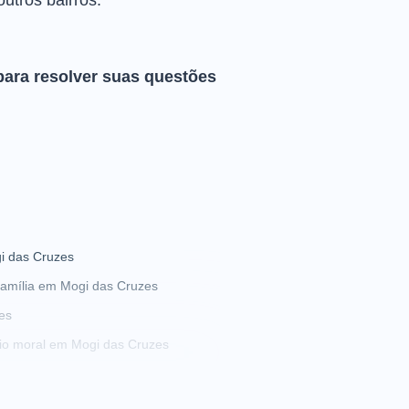
outros bairros.
para resolver suas questões
i das Cruzes
amília em Mogi das Cruzes
es
io moral em Mogi das Cruzes
 bens em Mogi das Cruzes