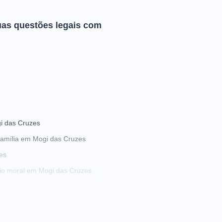
uas questões legais com
i das Cruzes
amília em Mogi das Cruzes
es
io moral em Mogi das Cruzes
 bens em Mogi das Cruzes