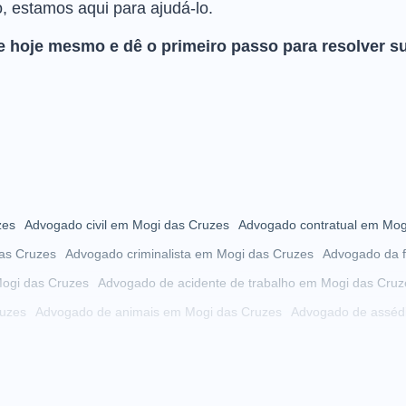
o, estamos aqui para ajudá-lo.
 hoje mesmo e dê o primeiro passo para resolver s
zes
Advogado civil em Mogi das Cruzes
Advogado contratual em Mog
as Cruzes
Advogado criminalista em Mogi das Cruzes
Advogado da f
ogi das Cruzes
Advogado de acidente de trabalho em Mogi das Cruz
uzes
Advogado de animais em Mogi das Cruzes
Advogado de asséd
 das Cruzes
Advogado de autista em Mogi das Cruzes
Advogado de
Mogi das Cruzes
Advogado de cobrança em Mogi das Cruzes
i das Cruzes
Advogado de condomínio em Mogi das Cruzes