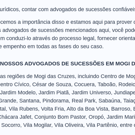
urídicos, contar com advogados de sucessões confiáveis
emos a importância disso e estamos aqui para prover o
 advogados de sucessões mencionados aqui, você pode 
 conduzi-lo através do processo legal, fornecer orient
e empenho em todas as fases do seu caso.
 NOSSOS ADVOGADOS DE SUCESSÕES EM MOGI 
 regiões de Mogi das Cruzes, incluindo Centro de Mogi, 
Centro Cívico, César de Souza, Cocuera, Taboão, Rodeio
Jardim Modelo, Jardim Piatã, Jardim Universo, Jundiap
rande, Santana, Pindorama, Real Park, Sabaúna, Taiaçu
Natal, Vila Rubens, Volta Fria, Alto da Boa Vista, Barroso
hácara Jafet, Conjunto Bom Pastor, Oropó, Jardim Mari
ocorro, Vila Mogilar, Vila Oliveira, Vila Partênio, entre 