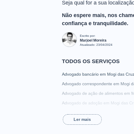
Seja qual for a sua localizaçã
Não espere mais, nos chame
confiança e tranquilidade.
Escrito por:
Marjoel Moreira
Atualizado:
23/04/2024
TODOS OS SERVIÇOS
Advogado bancário em Mogi das Cru
Advogado correspondente em Mogi d
Advogado de ação de alimentos em M
Advogado de adoção em Mogi das Cr
Advogado de assédio sexual em Mogi
Ler mais
Advogado de busca e apreensão em 
Advogado de compra e venda em Mog