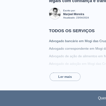
legais com confiança e tran
Escrito por:
Marjoel Moreira
Atualizado:
23/04/2024
TODOS OS SERVIÇOS
Advogado bancário em Mogi das Cru
Advogado correspondente em Mogi d
Advogado de ação de alimentos em M
Advogado de adoção em Mogi das Cr
Advogado de assédio sexual em Mogi
Ler mais
Advogado de busca e apreensão em 
Advogado de compra e venda em Mog
Advogado de consórcio em Mogi das
Que
Advogado de despejo em Mogi das C