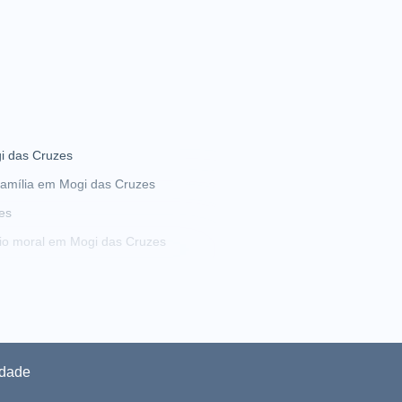
i das Cruzes
amília em Mogi das Cruzes
es
io moral em Mogi das Cruzes
 bens em Mogi das Cruzes
ado de defesa em Mogi das Cruzes
idade
direito militar em Mogi das Cruzes