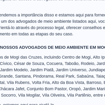
demos a importância disso e estamos aqui para fornecer
 um dos advogados de meio ambiente listados aqui, você
ntá-lo através do processo legal, oferecer conselhos e
ento em todas as etapas do seu caso.
 NOSSOS ADVOGADOS DE MEIO AMBIENTE EM MO
 de Mogi das Cruzes, incluindo Centro de Mogi, Alto Ipi
 Cívico, César de Souza, Cocuera, Taboão, Rodeio, Jard
Jardim Modelo, Jardim Piatã, Jardim Universo, Jundiap
rande, Santana, Pindorama, Real Park, Sabaúna, Taiaçu
Natal, Vila Rubens, Volta Fria, Alto da Boa Vista, Barroso
hácara Jafet, Conjunto Bom Pastor, Oropó, Jardim Mari
ocorro, Vila Mogilar, Vila Oliveira, Vila Partênio, entre 