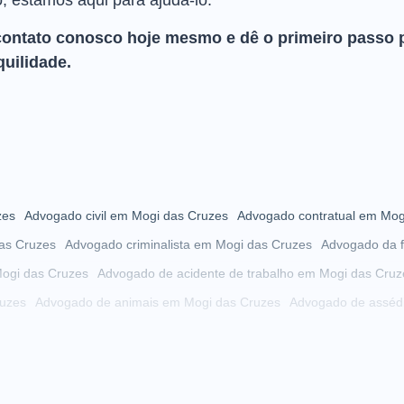
o, estamos aqui para ajudá-lo.
contato conosco hoje mesmo e dê o primeiro passo 
quilidade.
zes
Advogado civil em Mogi das Cruzes
Advogado contratual em Mog
as Cruzes
Advogado criminalista em Mogi das Cruzes
Advogado da f
ogi das Cruzes
Advogado de acidente de trabalho em Mogi das Cruz
uzes
Advogado de animais em Mogi das Cruzes
Advogado de asséd
 das Cruzes
Advogado de autista em Mogi das Cruzes
Advogado de
Mogi das Cruzes
Advogado de cobrança em Mogi das Cruzes
i das Cruzes
Advogado de condomínio em Mogi das Cruzes