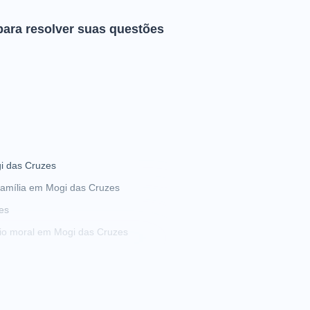
para resolver suas questões
i das Cruzes
amília em Mogi das Cruzes
es
io moral em Mogi das Cruzes
 bens em Mogi das Cruzes