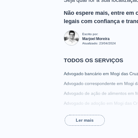
Seja qual for a sua localizaçã
Não espere mais, entre em 
legais com confiança e tran
Escrito por:
Marjoel Moreira
Atualizado:
23/04/2024
TODOS OS SERVIÇOS
Advogado bancário em Mogi das Cru
Advogado correspondente em Mogi d
Advogado de ação de alimentos em M
Advogado de adoção em Mogi das Cr
Advogado de assédio sexual em Mogi
Ler mais
Advogado de busca e apreensão em 
Advogado de compra e venda em Mog