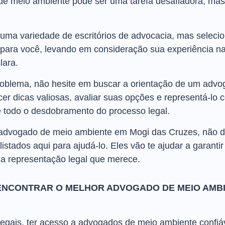
 meio ambiente pode ser uma tarefa desafiadora, mas e
uma variedade de escritórios de advocacia, mas selec
ara você, levando em consideração sua experiência na 
lara.
oblema, não hesite em buscar a orientação de um advo
cer dicas valiosas, avaliar suas opções e representá-lo
 todo o desdobramento do processo legal.
 advogado de meio ambiente em Mogi das Cruzes, não 
stados aqui para ajudá-lo. Eles vão te ajudar a garantir
 a representação legal que merece.
ENCONTRAR O MELHOR ADVOGADO DE MEIO AMBI
egais, ter acesso a advogados de meio ambiente confiáv