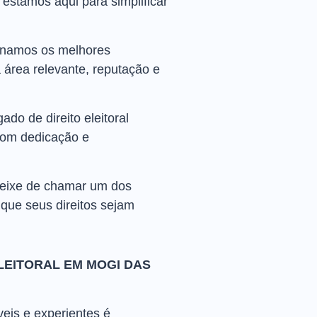
estamos aqui para simplificar
ionamos os melhores
 área relevante, reputação e
o de direito eleitoral
 com dedicação e
 deixe de chamar um dos
r que seus direitos sejam
LEITORAL EM MOGI DAS
veis e experientes é