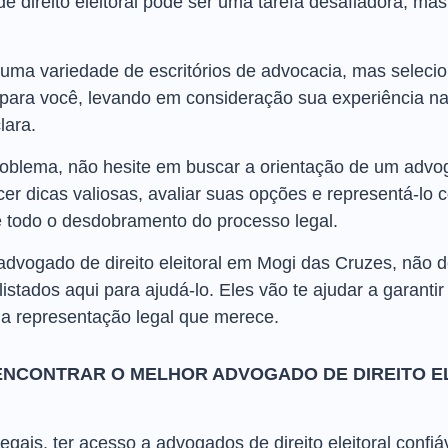
direito eleitoral pode ser uma tarefa desafiadora, mas 
uma variedade de escritórios de advocacia, mas selec
l para você, levando em consideração sua experiência na
lara.
blema, não hesite em buscar a orientação de um advogad
cer dicas valiosas, avaliar suas opções e representá-lo
 todo o desdobramento do processo legal.
advogado de direito eleitoral em Mogi das Cruzes, não
 listados aqui para ajudá-lo. Eles vão te ajudar a garanti
 a representação legal que merece.
ENCONTRAR O MELHOR ADVOGADO DE DIREITO E
gais, ter acesso a advogados de direito eleitoral confiá