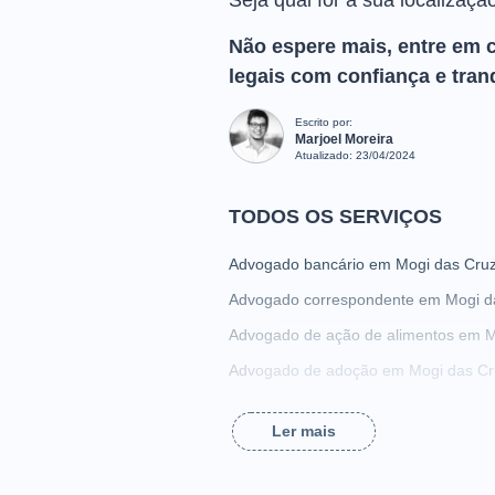
Seja qual for a sua localizaçã
Não espere mais, entre em 
legais com confiança e tran
Escrito por:
Marjoel Moreira
Atualizado:
23/04/2024
TODOS OS SERVIÇOS
Advogado bancário em Mogi das Cru
Advogado correspondente em Mogi d
Advogado de ação de alimentos em M
Advogado de adoção em Mogi das Cr
Advogado de assédio sexual em Mogi
Ler mais
Advogado de busca e apreensão em 
Advogado de compra e venda em Mog