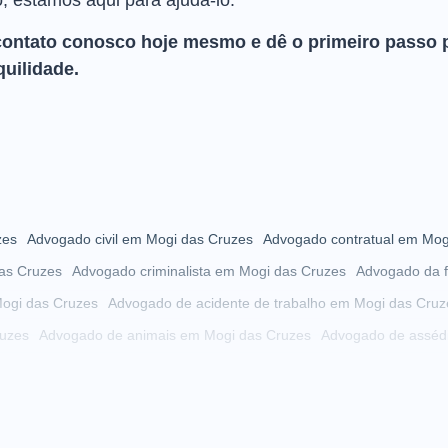
o, estamos aqui para ajudá-lo.
contato conosco hoje mesmo e dê o primeiro passo 
quilidade.
zes
Advogado civil em Mogi das Cruzes
Advogado contratual em Mog
as Cruzes
Advogado criminalista em Mogi das Cruzes
Advogado da f
ogi das Cruzes
Advogado de acidente de trabalho em Mogi das Cruz
uzes
Advogado de animais em Mogi das Cruzes
Advogado de asséd
 das Cruzes
Advogado de autista em Mogi das Cruzes
Advogado de
Mogi das Cruzes
Advogado de cobrança em Mogi das Cruzes
i das Cruzes
Advogado de condomínio em Mogi das Cruzes