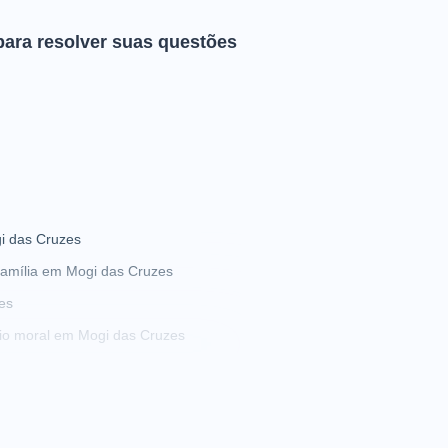
para resolver suas questões
i das Cruzes
amília em Mogi das Cruzes
es
io moral em Mogi das Cruzes
 bens em Mogi das Cruzes