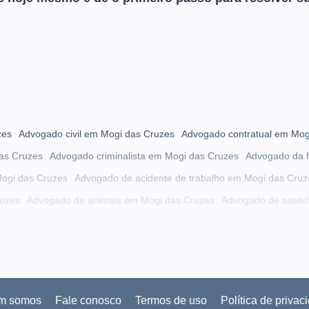
zes
Advogado civil em Mogi das Cruzes
Advogado contratual em Mog
as Cruzes
Advogado criminalista em Mogi das Cruzes
Advogado da f
ogi das Cruzes
Advogado de acidente de trabalho em Mogi das Cruz
uzes
Advogado de animais em Mogi das Cruzes
Advogado de asséd
 das Cruzes
Advogado de autista em Mogi das Cruzes
Advogado de
Mogi das Cruzes
Advogado de cobrança em Mogi das Cruzes
i das Cruzes
Advogado de condomínio em Mogi das Cruzes
 Cruzes
Advogado de crimes cibernéticos em Mogi das Cruzes
Advog
m somos
Fale conosco
Termos de uso
Política de privac