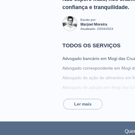
confiança e tranquilidade.
Escrito por:
Marjoel Moreira
Atualizado:
23/04/2024
TODOS OS SERVIÇOS
Advogado bancário em Mogi das Cru
Advogado correspondente em Mogi d
Advogado de ação de alimentos em M
Advogado de adoção em Mogi das Cr
Advogado de assédio sexual em Mogi
Ler mais
Advogado de busca e apreensão em 
Advogado de compra e venda em Mog
Advogado de consórcio em Mogi das
Que