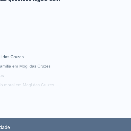
i das Cruzes
amília em Mogi das Cruzes
es
io moral em Mogi das Cruzes
 bens em Mogi das Cruzes
ado de defesa em Mogi das Cruzes
idade