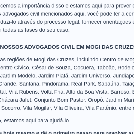
emos a importância disso e estamos aqui para prover o
 advogados civil mencionados aqui, você pode ter a ce
zi-lo através do processo legal, fornecer orientações 
todas as fases do seu caso.
 NOSSOS ADVOGADOS CIVIL EM MOGI DAS CRUZE
 regiões de Mogi das Cruzes, incluindo Centro de Mogi, 
Centro Cívico, César de Souza, Cocuera, Taboão, Rodeio
Jardim Modelo, Jardim Piatã, Jardim Universo, Jundiap
rande, Santana, Pindorama, Real Park, Sabaúna, Taiaçu
Natal, Vila Rubens, Volta Fria, Alto da Boa Vista, Barroso
hácara Jafet, Conjunto Bom Pastor, Oropó, Jardim Mari
ocorro, Vila Mogilar, Vila Oliveira, Vila Partênio, entre 
o, estamos aqui para ajudá-lo.
 hoje mesmo e dê o primeiro passo para resolver s