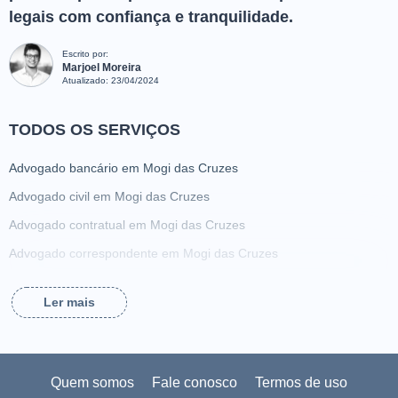
legais com confiança e tranquilidade.
Escrito por:
Marjoel Moreira
Atualizado:
23/04/2024
TODOS OS SERVIÇOS
Advogado bancário em Mogi das Cruzes
Advogado civil em Mogi das Cruzes
Advogado contratual em Mogi das Cruzes
Advogado correspondente em Mogi das Cruzes
Advogado criminalista em Mogi das Cruzes
Ler mais
Advogado da família em Mogi das Cruzes
Advogado de ação de alimentos em Mogi das Cruzes
Advogado de acidente de trabalho em Mogi das Cruzes
Quem somos
Fale conosco
Termos de uso
Advogado de adoção em Mogi das Cruzes